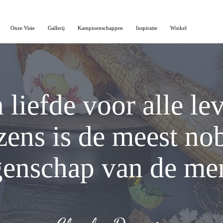
Onze Visie
Gallerij
Kampioenschappen
Inspiratie
Winkel
Huisdiere
n liefde voor alle le
ens is de meest no
genschap van de me