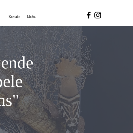
n
Kontakt
Media
vende
bele
ns"