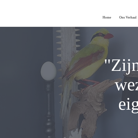
Home
Ons Verhaal
"Zij
wez
ei